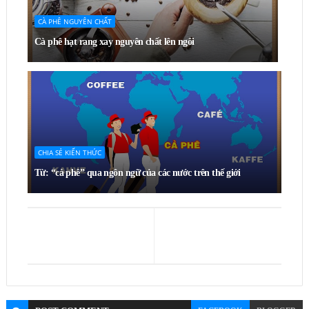
CÀ PHÊ NGUYÊN CHẤT
Cà phê hạt rang xay nguyên chất lên ngôi
CHIA SẺ KIẾN THỨC
Từ: “cà phê” qua ngôn ngữ của các nước trên thế giới