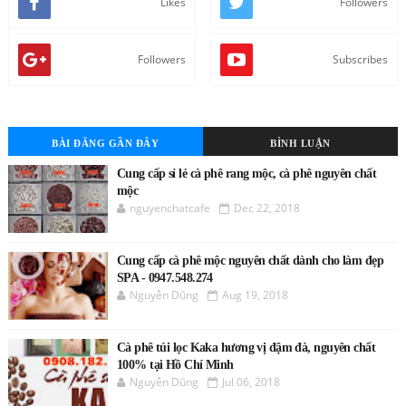
Likes
Followers
Followers
Subscribes
BÀI ĐĂNG GẦN ĐÂY
BÌNH LUẬN
Cung cấp sỉ lẻ cà phê rang mộc, cà phê nguyên chất
mộc
nguyenchatcafe
Dec 22, 2018
Cung cấp cà phê mộc nguyên chất dành cho làm đẹp
SPA - 0947.548.274
Nguyễn Dũng
Aug 19, 2018
Cà phê túi lọc Kaka hương vị đậm đà, nguyên chất
100% tại Hồ Chí Minh
Nguyễn Dũng
Jul 06, 2018