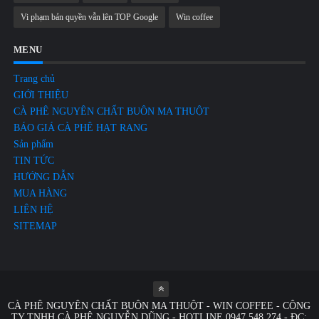
Vi phạm bản quyền vẫn lên TOP Google
Win coffee
MENU
Trang chủ
GIỚI THIỆU
CÀ PHÊ NGUYÊN CHẤT BUÔN MA THUỘT
BÁO GIÁ CÀ PHÊ HẠT RANG
Sản phẩm
TIN TỨC
HƯỚNG DẪN
MUA HÀNG
LIÊN HỆ
SITEMAP
CÀ PHÊ NGUYÊN CHẤT BUÔN MA THUỘT - WIN COFFEE - CÔNG
TY TNHH CÀ PHÊ NGUYỄN DŨNG - HOTLINE 0947.548.274 - ĐC: