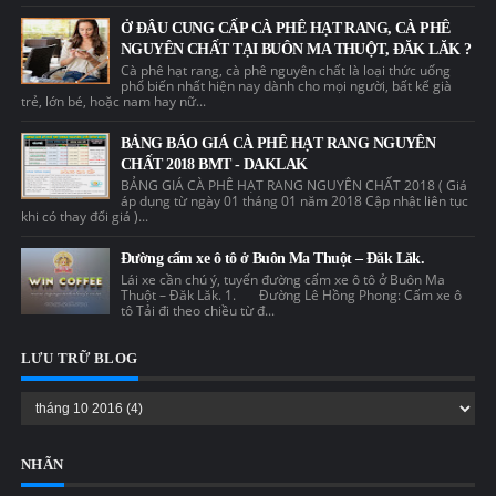
Ở ĐÂU CUNG CẤP CÀ PHÊ HẠT RANG, CÀ PHÊ
NGUYÊN CHẤT TẠI BUÔN MA THUỘT, ĐĂK LĂK ?
Cà phê hạt rang, cà phê nguyên chất là loại thức uống
phổ biến nhất hiện nay dành cho mọi người, bất kể già
trẻ, lớn bé, hoặc nam hay nữ...
BẢNG BÁO GIÁ CÀ PHÊ HẠT RANG NGUYÊN
CHẤT 2018 BMT - DAKLAK
BẢNG GIÁ CÀ PHÊ HẠT RANG NGUYÊN CHẤT 2018 ( Giá
áp dụng từ ngày 01 tháng 01 năm 2018 Cập nhật liên tục
khi có thay đổi giá )...
Đường cấm xe ô tô ở Buôn Ma Thuột – Đăk Lăk.
Lái xe cần chú ý, tuyến đường cấm xe ô tô ở Buôn Ma
Thuột – Đăk Lăk. 1. Đường Lê Hồng Phong: Cấm xe ô
tô Tải đi theo chiều từ đ...
LƯU TRỮ BLOG
NHÃN