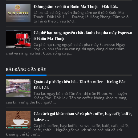
Đường cấm xe ô tô ở Buôn Ma Thuột – Đăk Lăk.
Lái xe cần chú ý, tuyến đường cấm xe ô tô ở Buôn Ma
Thuột – Đăk Lăk. 1. Đường Lê Hồng Phong: Cấm xe ô
tô Tải đi theo chiều từ đ...
Cà phê hạt rang nguyên chất dành cho pha máy Espresso
ở Buôn Ma Thuột
Cà phê hạt rang nguyên chất pha máy Espresso Ngày
nay, khi nhu cầu của con người ngày càng được chăm
chút và nâng niu hơn. Cuộc sống có p...
BÀI ĐĂNG GẦN ĐÂY
Quán cà phê đẹp bên hồ - Tân An coffee – Krông Pắc –
Đăk Lăk
Tọa lạc ngay bên hồ Tân An - thị trấn Phước An - huyện
Krông Pắc - Đăk Lăk. Tân An coffee không khoa trương,
cầu kì, nhưng thu hút người ...
Các cách gọi khác nhau về cà phê: coffee, hay café, koffie,
kahve …
Cà phê, coffee, hay: koffie, kahve, caffé, kafé, cafe, càfê,
càfe, caffe … Nguồn gốc và lịch sử cà phê bắt đầu từ
khoảng thế kỷ thứ ...