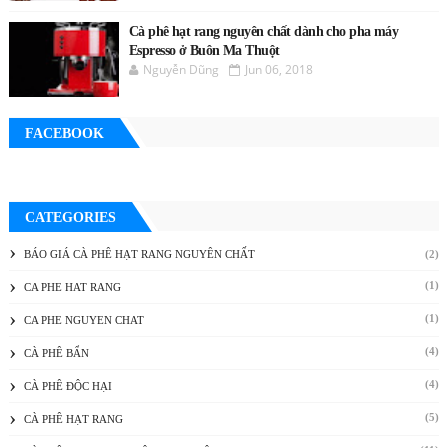
Cà phê hạt rang nguyên chất dành cho pha máy
Espresso ở Buôn Ma Thuột
Nguyễn Dũng
Jun 06, 2018
FACEBOOK
CATEGORIES
BÁO GIÁ CÀ PHÊ HẠT RANG NGUYÊN CHẤT
(2)
(1)
CA PHE HAT RANG
(1)
CA PHE NGUYEN CHAT
(4)
CÀ PHÊ BẨN
(4)
CÀ PHÊ ĐỘC HẠI
(5)
CÀ PHÊ HẠT RANG