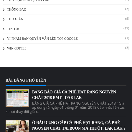
(2)
THÔNG BÁO
(9)
THƯ GIÃN
(47)
TIN TỨC
(1)
VI PHẠM BẢN QUYỀN VẪN LÊN TOP GOOGLE
(2)
WIN COFFEE
BÀI ĐĂNG PHỔ BIẾN
BẢNG BÁO GIÁ CÀ PHÊ HẠT RANG NGUYÊN
CHẤT 2018 BMT - DAKLAK
BẢNG GIÁ CÀ PHÊ HẠT RANG NGUYÊN CHẤT 2018 ( Giá
áp dụng từ ngày 01 tháng 01 năm 2018 Cập nhật liên tục
khi có thay đổi giá )...
Ở ĐÂU CUNG CẤP CÀ PHÊ HẠT RANG, CÀ PHÊ
NGUYÊN CHẤT TẠI BUÔN MA THUỘT, ĐĂK LĂK ?