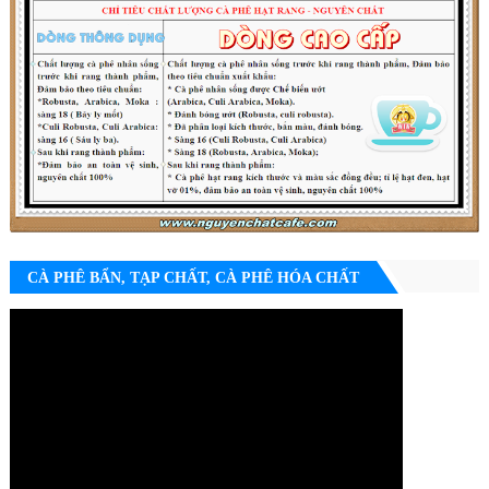
CÀ PHÊ BẨN, TẠP CHẤT, CÀ PHÊ HÓA CHẤT