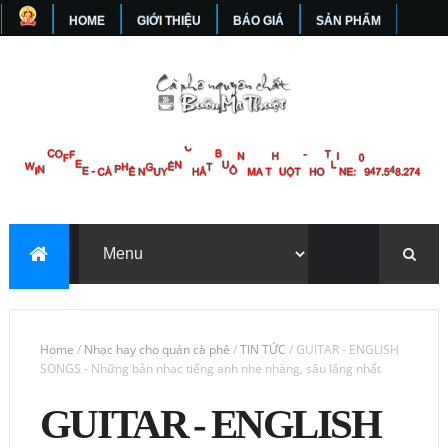
HOME
GIỚI THIỆU
BÁO GIÁ
SẢN PHẨM
HƯỚNG DẪN
MUA HÀNG
TIN TỨC
LIÊN HỆ
ĐT: 0947 548 274
Home
/
Nhạc hay cho quán cà phê
/
TIN TỨC
/
GUITAR - ENGLISH
SONGS - Những bản nhạc tiếng anh nhẹ nhàng, sâu lắng nhất
GUITAR - ENGLISH