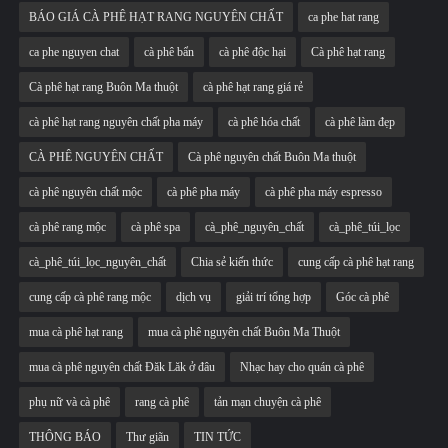
BÁO GIÁ CÀ PHÊ HẠT RANG NGUYÊN CHẤT
ca phe hat rang
ca phe nguyen chat
cà phê bẩn
cà phê độc hại
Cà phê hạt rang
Cà phê hạt rang Buôn Ma thuột
cà phê hạt rang giá rẻ
cà phê hạt rang nguyên chất pha máy
cà phê hóa chất
cà phê làm đẹp
CÀ PHÊ NGUYÊN CHẤT
Cà phê nguyên chất Buôn Ma thuột
cà phê nguyên chất mộc
cà phê pha máy
cà phê pha máy espresso
cà phê rang mộc
cà phê spa
cà_phê_nguyên_chất
cà_phê_túi_lọc
cà_phê_túi_lọc_nguyên_chất
Chia sẻ kiến thức
cung cấp cà phê hạt rang
cung cấp cà phê rang mộc
dịch vụ
giải trí tổng hợp
Góc cà phê
mua cà phê hạt rang
mua cà phê nguyên chất Buôn Ma Thuột
mua cà phê nguyên chất Đăk Lăk ở đâu
Nhạc hay cho quán cà phê
phụ nữ và cà phê
rang cà phê
tản mạn chuyện cà phê
THÔNG BÁO
Thư giãn
TIN TỨC