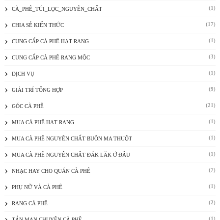
(1)
CÀ_PHÊ_TÚI_LỌC_NGUYÊN_CHẤT
(17)
CHIA SẺ KIẾN THỨC
(1)
CUNG CẤP CÀ PHÊ HẠT RANG
(3)
CUNG CẤP CÀ PHÊ RANG MỘC
(1)
DỊCH VỤ
(9)
GIẢI TRÍ TỔNG HỢP
(21)
GÓC CÀ PHÊ
(1)
MUA CÀ PHÊ HẠT RANG
(1)
MUA CÀ PHÊ NGUYÊN CHẤT BUÔN MA THUỘT
(1)
MUA CÀ PHÊ NGUYÊN CHẤT ĐĂK LĂK Ở ĐÂU
(7)
NHẠC HAY CHO QUÁN CÀ PHÊ
(1)
PHỤ NỮ VÀ CÀ PHÊ
(2)
RANG CÀ PHÊ
(1)
TẢN MẠN CHUYỆN CÀ PHÊ