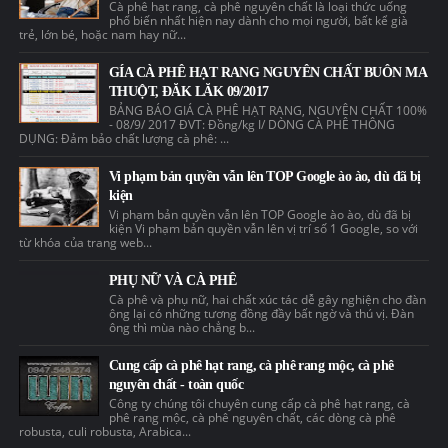
Cà phê hạt rang, cà phê nguyên chất là loại thức uống
phổ biến nhất hiện nay dành cho mọi người, bất kể già
trẻ, lớn bé, hoặc nam hay nữ...
GÍA CÀ PHÊ HẠT RANG NGUYÊN CHẤT BUÔN MA
THUỘT, ĐĂK LĂK 09/2017
BẢNG BÁO GIÁ CÀ PHÊ HẠT RANG, NGUYÊN CHẤT 100%
- 08/9/ 2017 ĐVT: Đồng/kg I/ DÒNG CÀ PHÊ THÔNG
DỤNG: Đảm bảo chất lượng cà phê: ...
Vi phạm bản quyền vẫn lên TOP Google ào ào, dù đã bị
kiện
Vi phạm bản quyền vẫn lên TOP Google ào ào, dù đã bị
kiện Vi phạm bản quyền vẫn lên vị trí số 1 Google, so với
từ khóa của trang web...
PHỤ NỮ VÀ CÀ PHÊ
Cà phê và phụ nữ, hai chất xúc tác dễ gây nghiện cho đàn
ông lại có những tương đồng đầy bất ngờ và thú vị. Đàn
ông thì mùa nào chẳng b...
Cung cấp cà phê hạt rang, cà phê rang mộc, cà phê
nguyên chất - toàn quốc
Công ty chúng tôi chuyên cung cấp cà phê hạt rang, cà
phê rang mộc, cà phê nguyên chất, các dòng cà phê
robusta, culi robusta, Arabica...