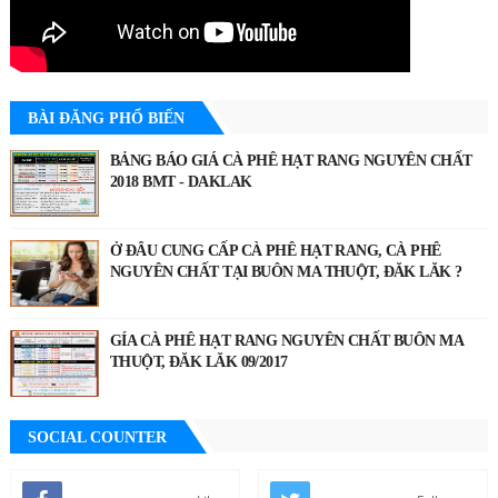
BÀI ĐĂNG PHỔ BIẾN
BẢNG BÁO GIÁ CÀ PHÊ HẠT RANG NGUYÊN CHẤT
2018 BMT - DAKLAK
Ở ĐÂU CUNG CẤP CÀ PHÊ HẠT RANG, CÀ PHÊ
NGUYÊN CHẤT TẠI BUÔN MA THUỘT, ĐĂK LĂK ?
GÍA CÀ PHÊ HẠT RANG NGUYÊN CHẤT BUÔN MA
THUỘT, ĐĂK LĂK 09/2017
SOCIAL COUNTER