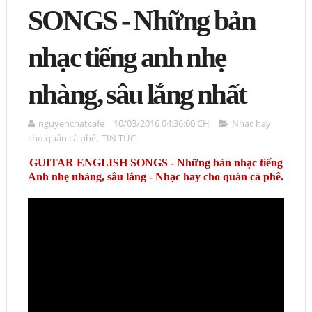
SONGS - Những bản
nhạc tiếng anh nhẹ
nhàng, sâu lắng nhất
nguyenchatcafe
10/03/2016 04:36:00 CH
Nhạc hay
cho quán cà phê
,
TIN TỨC
GUITAR ENGLISH SONGS - Những bản nhạc tiếng
Anh nhẹ nhàng, sâu lắng - Nhạc hay cho quán cà phê.